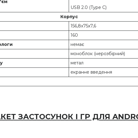
'єм
USB 2.0 (Type С)
Корпус
156,8x75x7,6
160
ологи
немає
моноблок (нерозбірний)
су
метал
екранне введення
КЕТ ЗАСТОСУНОК І ГР ДЛЯ ANDR