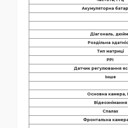
Акумуляторна бата
Діагональ, дюй
Роздільна здатні
Тип матриці
PPI
Датчик регулювання яс
Інше
Основна камера,
Відеознімання
Спалах
Фронтальна камера