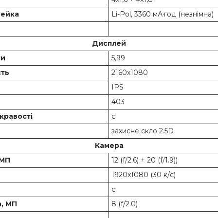
рейка
Li-Pol, 3360 мА·год (незнімна)
Дисплей
ми
5,99
сть
2160х1080
IPS
403
кравості
є
захисне скло 2.5D
Камера
 МП
12 (f/2.6) + 20 (f/1.9))
1920x1080 (30 к/с)
є
, МП
8 (f/2.0)