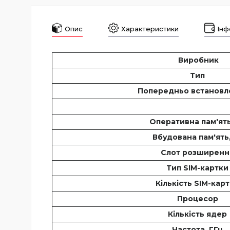
Опис
Характеристики
Інф
Виробник
Тип
Попередньо встанов
Оперативна пам'ять
Вбудована пам'ять
Слот розширен
Тип SIM-картк
Кількість SIM-кар
Процесор
Кількість ядер
Частота, ГГц