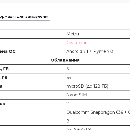
ормація для замовлення
Meizu
Смартфон
лена ОС
Android 7.1 + Flyme 7.0
Обладнання
, ГБ
6
, ГБ
64
ня
microSD (до 128 ГБ)
и
Nano-SIM
ток
2
Qualcomm Snapdragon 636 + 
8
4x1,6 + 4x1,8