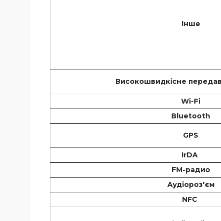
Інше
Високошвидкісне передав
Wi-Fi
Bluetooth
GPS
IrDA
FM-радио
Аудіороз'єм
NFC