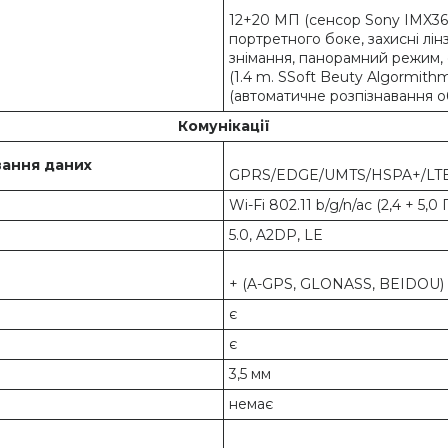
12+20 МП (сенсор Sony IMX362,
портретного боке, захисні лі
знімання, панорамний режим, с
(1.4 m. SSoft Beuty Algormith
(автоматичне розпізнавання о
Комунікації
ання даних
GPRS/EDGE/UMTS/HSPA+/LTE
Wi-Fi 802.11 b/g/n/ac (2,4 + 5,0 
5.0, A2DP, LE
+ (A-GPS, GLONASS, BEIDOU)
є
є
3,5 мм
немає