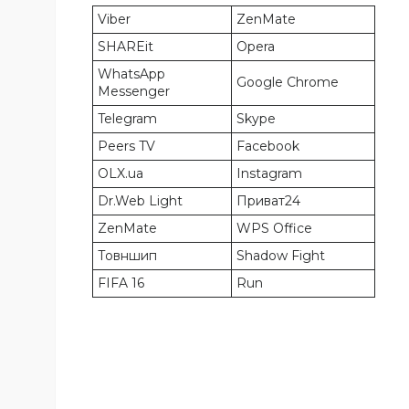
Viber
ZenMate
SHAREit
Opera
WhatsApp
Google Chrome
Messenger
Telegram
Skype
Peers TV
Facebook
OLX.ua
Instagram
Dr.Web Light
Приват24
ZenMate
WPS Office
Товншип
Shadow Fight
FIFA 16
Run