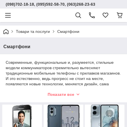
(098)702-18-18, (095)592-58-70, (063)268-23-63
Товари та послуги
Смартфони
Смартфони
Современные, функциональные и, разумеется, стильные
модели коммуникаторов стремительно вытесняют
традиционные мобильные телефоны с прилавков магазинов.
И это естественно, ведь прогресс не стоит на месте,
появляются новые технологии, меняется дизайн, сама
философия использования телефонии. Купить
Показати все
инновационные и модные смартфоны лидирующих на рынке
брендов предлагает «
SMUZI MARKET
».
Каталог сайта поражает своим разнообразием. Здесь
собрана огромная коллекция самых востребованных и
покупаемых коммуникаторов тех производителей, которые
имеют высокий авторитет. Это продукция таких марок,