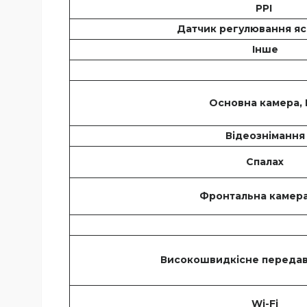
PPI
Датчик регулювання яс
Інше
Основна камера,
Відеознімання
Спалах
Фронтальна камера
Високошвидкісне передав
Wi-Fi