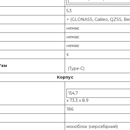
5.3
+ (GLONASS, Galileo, QZSS, Be
немає
немає
немає
є
'єм
(Type-C)
Корпус
154,7
x 73.3 x 8.9
186
моноблок (нерозбірний)