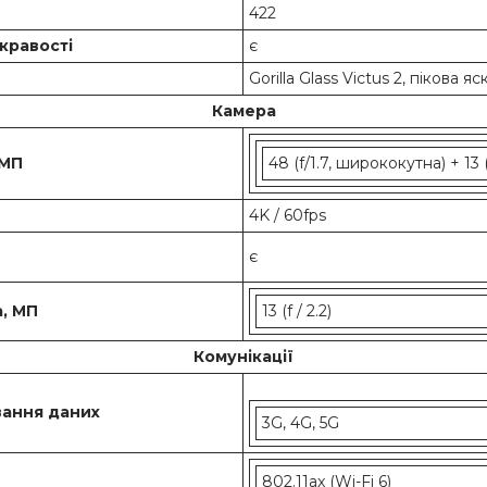
422
кравості
є
Gorilla Glass Victus 2, пікова я
Камера
 МП
48 (f/1.7, ширококутна) + 13
4K / 60fps
є
, МП
13 (f / 2.2)
Комунікації
ання даних
3G, 4G, 5G
802.11ax (Wi-Fi 6)