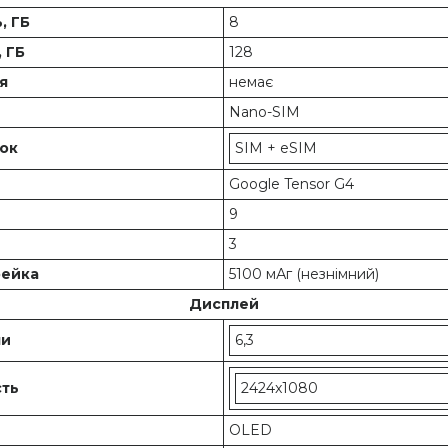
, ГБ
8
, ГБ
128
ня
немає
и
Nano-SIM
ток
SIM + eSIM
Google Tensor G4
9
3
рейка
5100 мАг (незнімний)
Дисплей
ми
6,3
сть
2424x1080
OLED