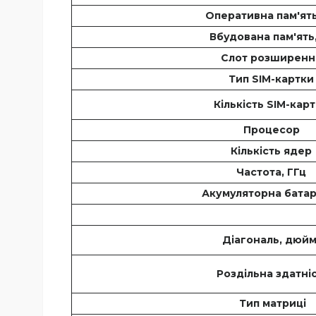
Оперативна пам'ять
Вбудована пам'ять
Слот розширен
Тип SIM-картк
Кількість SIM-кар
Процесор
Кількість ядер
Частота, ГГц
Акумуляторна бата
Діагональ, дюй
Роздільна здатні
Тип матриці