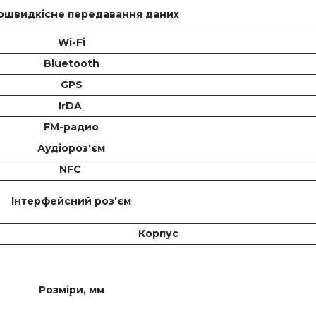
ошвидкісне передавання даних
Wi-Fi
Bluetooth
GPS
IrDA
FM-радио
Аудіороз'єм
NFC
Інтерфейсний роз'єм
Корпус
Розміри, мм