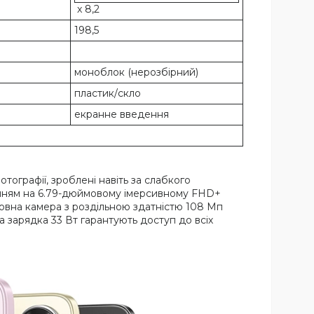
x 8,2
198,5
моноблок (нерозбірний)
пластик/скло
екранне введення
тографії, зроблені навіть за слабкого
енням на 6.79-дюймовому імерсивному FHD+
новна камера з роздільною здатністю 108 Мп
 зарядка 33 Вт гарантують доступ до всіх