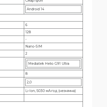
Смартфон
Android 14
6
128
-
Nano-SIM
2
Mediatek Helio G91 Ultra
8
2,0
Li-Ion, 5030 мА·год (незнімна)