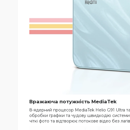
Вражаюча потужність MediaTek
8-ядерний процесор MediaTek Helio G91 Ultra 
обробки графіки та чудову швидкодію системи. 
чіткі фото та відтворює потокове відео без лагі