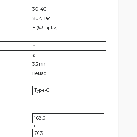
3G, 4G
802.11ac
+ (5.3, apt-x)
є
є
є
3,5 мм
немає
Type-C
168,6
х
76,3