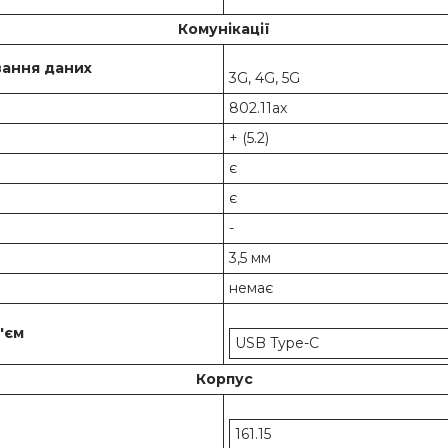
Комунікації
ання даних
3G, 4G, 5G
802.11ax
+ (5.2)
є
є
-
3,5 мм
немає
'єм
USB Type-C
Корпус
161.15