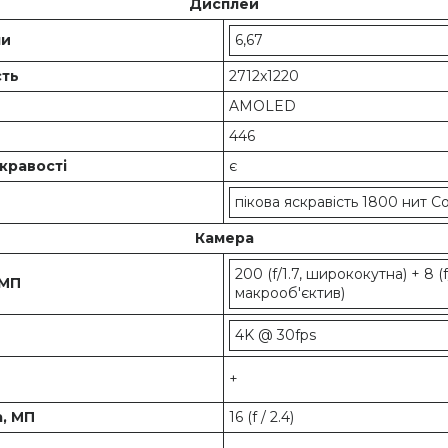
Дисплей
ми
6,67
сть
2712x1220
AMOLED
446
кравості
є
пікова яскравість 1800 нит Cor
Камера
200 (f/1.7, ширококутна) + 8 (f
 МП
макрооб'єктив)
4K @ 30fps
+
, МП
16 (f / 2.4)