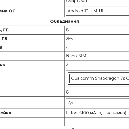
Смартфон
лена ОС
Android 13 + MIUI
Обладнання
, ГБ
8
, ГБ
256
ня
-
и
Nano-SIM
ток
2
Qualcomm Snapdragon 7s G
8
2,4
рейка
Li-Ion, 5100 мА·год (незнімна)