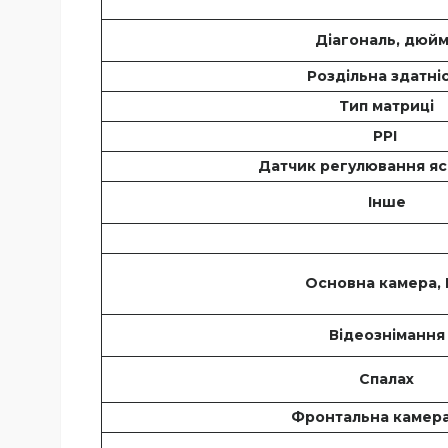
Діагональ, дюй
Роздільна здатні
Тип матриці
PPI
Датчик регулювання яс
Інше
Основна камера,
Відеознімання
Спалах
Фронтальна камера