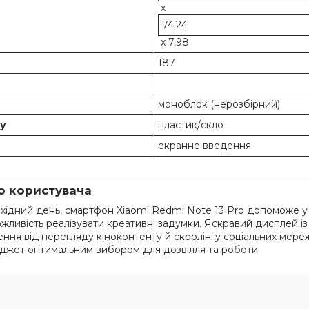
х
74.24
x 7,98
187
моноблок (нерозбірний)
су
пластик/скло
екранне введення
о користувача
хідний день, смартфон Xiaomi Redmi Note 13 Pro допоможе у
жливість реалізувати креативні задумки. Яскравий дисплей і
ення від перегляду кіноконтенту й скролінгу соціальних мереж
жет оптимальним вибором для дозвілля та роботи.