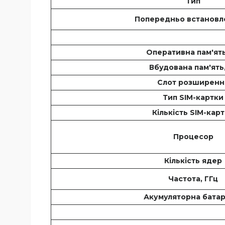
Тип
Попередньо встанов
Оперативна пам'ять
Вбудована пам'ять
Слот розширен
Тип SIM-картк
Кількість SIM-кар
Процесор
Кількість ядер
Частота, ГГц
Акумуляторна бата