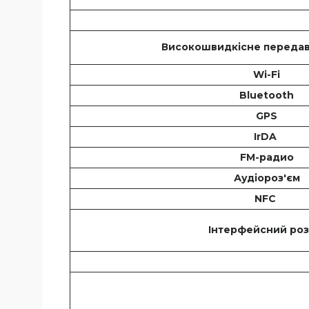
Високошвидкісне передав
Wi-Fi
Bluetooth
GPS
IrDA
FM-радио
Аудіороз'єм
NFC
Інтерфейсний роз