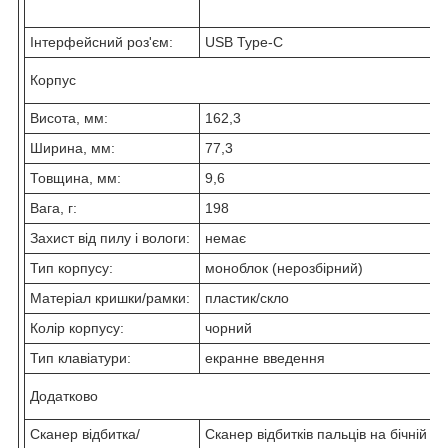
Інтерфейсний роз'єм:
USB Type-C
Корпус
Висота, мм:
162,3
Ширина, мм:
77,3
Товщина, мм:
9,6
Вага, г:
198
Захист від пилу і вологи:
немає
Тип корпусу:
моноблок (нерозбірний)
Матеріал кришки/рамки:
пластик/скло
Колір корпусу:
чорний
Тип клавіатури:
екранне введення
Додатково
Сканер відбитка/
Сканер відбитків пальців на бічній гр