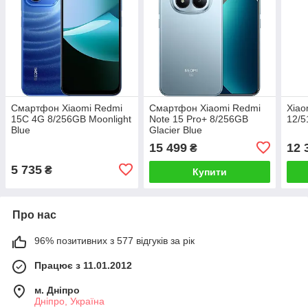
Смартфон Xiaomi Redmi
Смартфон Xiaomi Redmi
Xiao
15C 4G 8/256GB Moonlight
Note 15 Pro+ 8/256GB
12/5
Blue
Glacier Blue
15 499
12 
₴
5 735
₴
Купити
Про нас
96% позитивних з 577 відгуків за рік
Працює з 11.01.2012
м. Дніпро
Дніпро, Україна