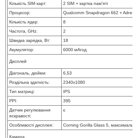
Кількість SIM-карт:
2 SIM + картка пам'яті
Процесор:
Qualcomm Snapdragon 662 + Adreno
Кількість ядер:
8
Частота, GHz:
2
Швидка зарядка, Вт:
18
Акумулятор:
6000 мАгод
Дисплей
Діагональ, дюйми:
6,53
Роздільна здатність:
2340x1080
Тип матриці:
IPS
PPI:
395
Датчик регулювання
є
яскравості:
Особливості дисплея:
Corning Gorilla Glass 5, максимальна
Камера