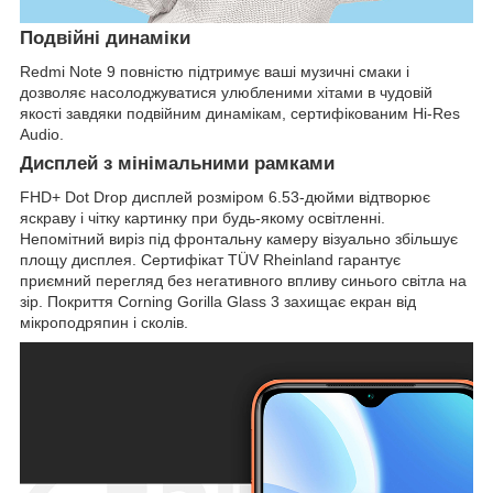
Подвійні динаміки
Redmi Note 9 повністю підтримує ваші музичні смаки і
дозволяє насолоджуватися улюбленими хітами в чудовій
якості завдяки подвійним динамікам, сертифікованим Hi-Res
Audio.
Дисплей з мінімальними рамками
FHD+ Dot Drop дисплей розміром 6.53-дюйми відтворює
яскраву і чітку картинку при будь-якому освітленні.
Непомітний виріз під фронтальну камеру візуально збільшує
площу дисплея. Сертифікат TÜV Rheinland гарантує
приємний перегляд без негативного впливу синього світла на
зір. Покриття Corning Gorilla Glass 3 захищає екран від
мікроподряпин і сколів.