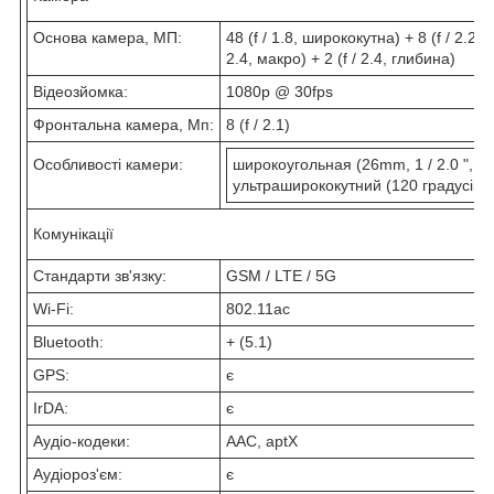
Основа камера, МП:
48 (f / 1.8, ширококутна) + 8 (f / 2.2,
2.4, макро) + 2 (f / 2.4, глибина)
Відеозйомка:
1080p @ 30fps
Фронтальна камера, Мп:
8 (f / 2.1)
Особливості камери:
широкоугольная (26mm, 1 / 2.0 ", 0
ультраширококутний (120 градусів, 1
Комунікації
Стандарти зв'язку:
GSM / LTE / 5G
Wi-Fi:
802.11ac
Bluetooth:
+ (5.1)
GPS:
є
IrDA:
є
Аудіо-кодеки:
AAC, aptX
Аудіороз'єм:
є