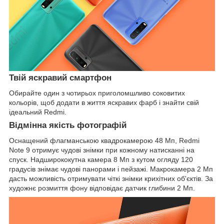
Твій яскравий смартфон
Обирайте один з чотирьох приголомшливо соковитих
кольорів, щоб додати в життя яскравих фарб і знайти свій
ідеальний Redmi.
Відмінна якість фотографій
Оснащений флагманською квадрокамерою 48 Мп, Redmi
Note 9 отримує чудові знімки при кожному натисканні на
спуск. Надширококутна камера 8 Мп з кутом огляду 120
градусів знімає чудові панорами і пейзажі. Макрокамера 2 Мп
дасть можливість отримувати чіткі знімки крихітних об'єктів. За
художнє розмиття фону відповідає датчик глибини 2 Мп.